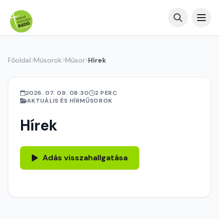
Főoldal
Műsorok
Műsor
Hírek
2026. 07. 09. 08:30
2 PERC
AKTUÁLIS ÉS HÍRMŰSOROK
Hírek
Adás visszahallgatása