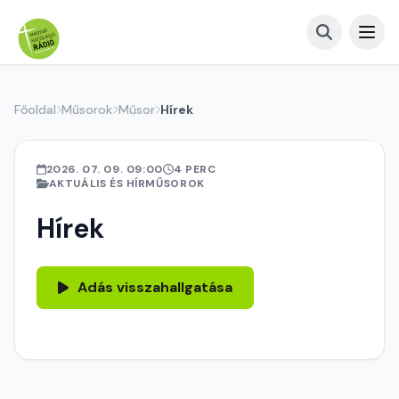
Főoldal
Műsorok
Műsor
Hírek
2026. 07. 09. 09:00
4 PERC
AKTUÁLIS ÉS HÍRMŰSOROK
Hírek
Adás visszahallgatása