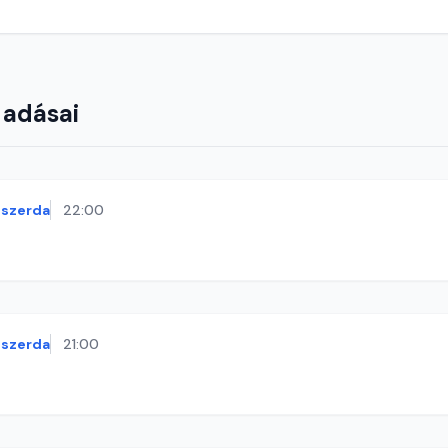
 adásai
szerda
22:00
szerda
21:00