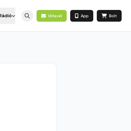
Rádió
Hírlevél
App
Bolt