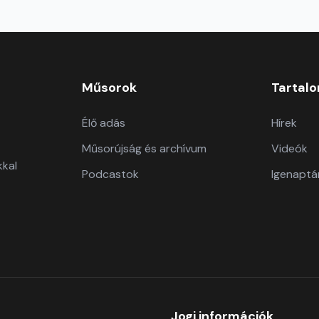
Műsorok
Tartal
Élő adás
Hírek
Műsorújság és archívum
Videók
kkal
Podcastok
Igenaptá
Jogi információk