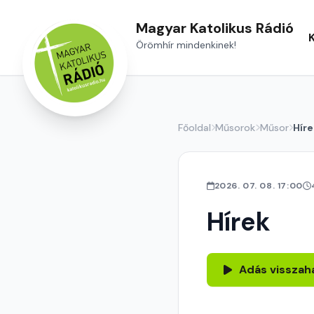
Magyar Katolikus Rádió
Örömhír mindenkinek!
Főoldal
Műsorok
Műsor
Híre
2026. 07. 08. 17:00
Hírek
Adás visszah