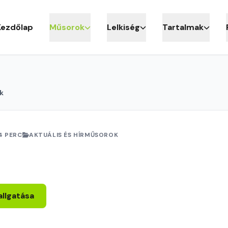
Kezdőlap
Műsorok
Lelkiség
Tartalmak
k
4 PERC
AKTUÁLIS ÉS HÍRMŰSOROK
allgatása