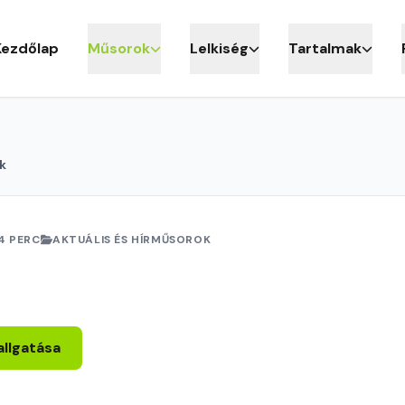
Kezdőlap
Műsorok
Lelkiség
Tartalmak
k
4 PERC
AKTUÁLIS ÉS HÍRMŰSOROK
allgatása