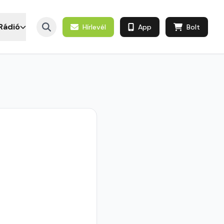
Rádió
Hírlevél
App
Bolt