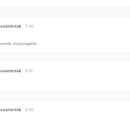
csütörtök
7:30
szemle, műsorajánló
csütörtök
6:01
csütörtök
5:30