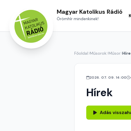
Magyar Katolikus Rádió
Örömhír mindenkinek!
Főoldal
Műsorok
Műsor
Híre
2026. 07. 09. 14:00
Hírek
Adás visszah