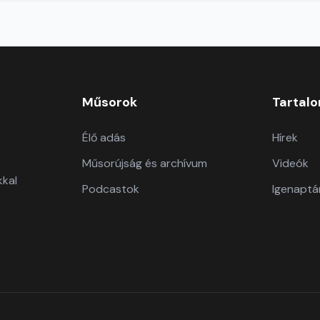
Műsorok
Tartal
Élő adás
Hírek
Műsorújság és archívum
Videók
kkal
Podcastok
Igenaptá