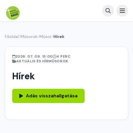
Főoldal
Műsorok
Műsor
Hírek
2026. 07. 09. 13:00
4 PERC
AKTUÁLIS ÉS HÍRMŰSOROK
Hírek
Adás visszahallgatása