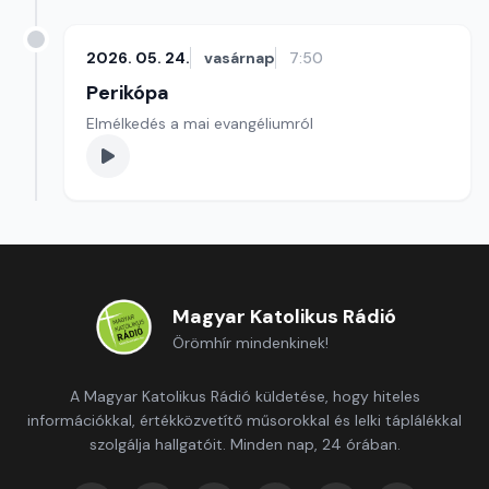
2026. 05. 24.
vasárnap
7:50
Perikópa
Elmélkedés a mai evangéliumról
Magyar Katolikus Rádió
Örömhír mindenkinek!
A Magyar Katolikus Rádió küldetése, hogy hiteles
információkkal, értékközvetítő műsorokkal és lelki táplálékkal
szolgálja hallgatóit. Minden nap, 24 órában.