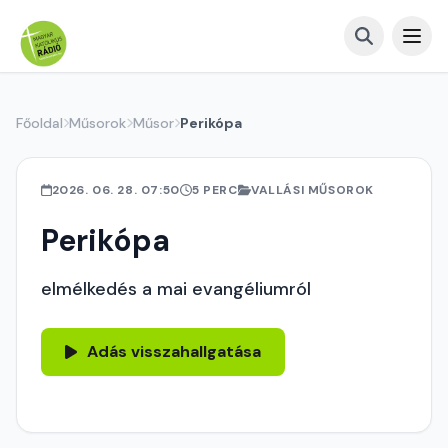
Főoldal
Műsorok
Műsor
Perikópa
2026. 06. 28. 07:50
5 PERC
VALLÁSI MŰSOROK
Perikópa
elmélkedés a mai evangéliumról
Adás visszahallgatása