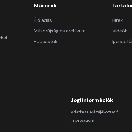
Műsorok
Tartal
Élő adás
Hírek
Műsorújság és archívum
Videók
kkal
Podcastok
Igenaptá
Jogi információk
Adatkezelési tájékoztató
Impresszum