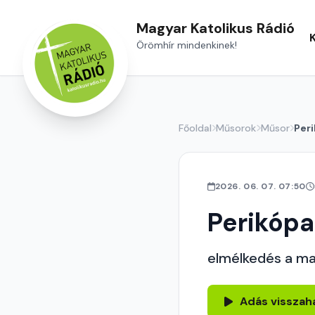
Magyar Katolikus Rádió
Örömhír mindenkinek!
Főoldal
Műsorok
Műsor
Per
2026. 06. 07. 07:50
Perikópa
elmélkedés a ma
Adás visszah