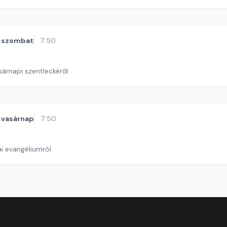
szombat
7:50
sárnapi szentleckéről
vasárnap
7:50
i evangéliumról