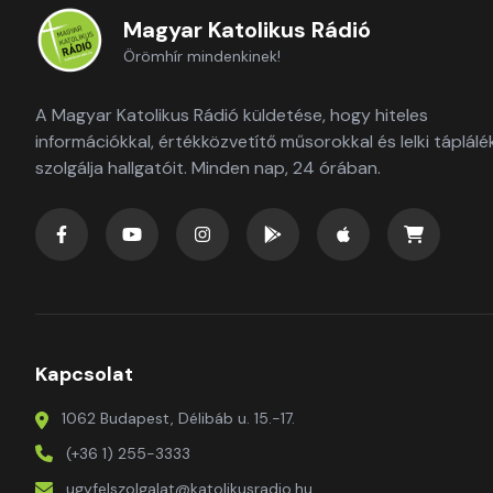
Magyar Katolikus Rádió
Örömhír mindenkinek!
A Magyar Katolikus Rádió küldetése, hogy hiteles
információkkal, értékközvetítő műsorokkal és lelki táplálé
szolgálja hallgatóit. Minden nap, 24 órában.
Kapcsolat
1062 Budapest, Délibáb u. 15.-17.
(+36 1) 255-3333
ugyfelszolgalat@katolikusradio.hu