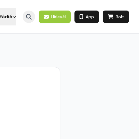
Rádió
Hírlevél
App
Bolt