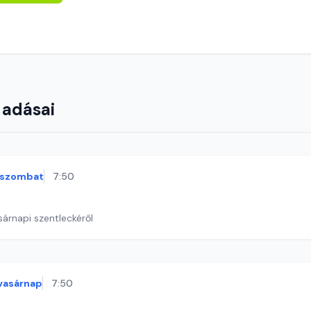
 adásai
szombat
7:50
sárnapi szentleckéről
vasárnap
7:50