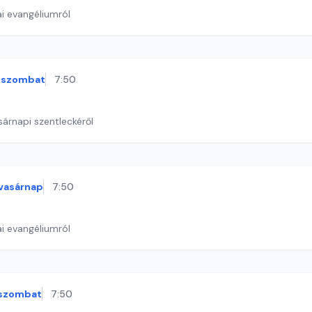
i evangéliumról
szombat
7:50
sárnapi szentleckéről
vasárnap
7:50
i evangéliumról
szombat
7:50