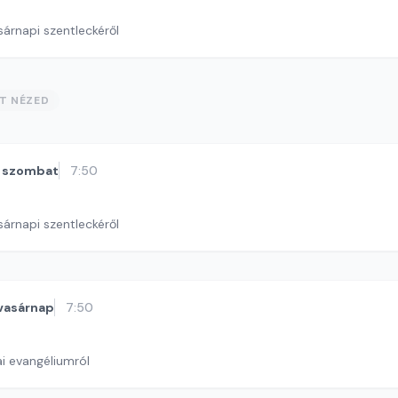
sárnapi szentleckéről
ST NÉZED
szombat
7:50
sárnapi szentleckéről
vasárnap
7:50
i evangéliumról