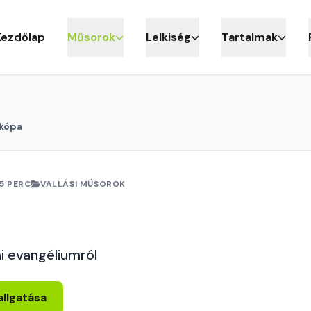
Kezdőlap
Műsorok
Lelkiség
Tartalmak
ikópa
5 PERC
VALLÁSI MŰSOROK
i evangéliumról
allgatása