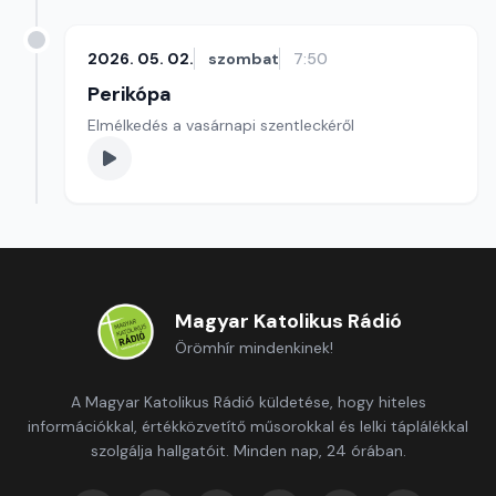
2026. 05. 02.
szombat
7:50
Perikópa
Elmélkedés a vasárnapi szentleckéről
Magyar Katolikus Rádió
Örömhír mindenkinek!
A Magyar Katolikus Rádió küldetése, hogy hiteles
információkkal, értékközvetítő műsorokkal és lelki táplálékkal
szolgálja hallgatóit. Minden nap, 24 órában.