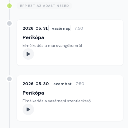
ÉPP EZT AZ ADÁST NÉZED
2026. 05. 31.
vasárnap
7:50
Perikópa
Elmélkedés a mai evangéliumról
2026. 05. 30.
szombat
7:50
Perikópa
Elmélkedés a vasárnapi szentleckéről