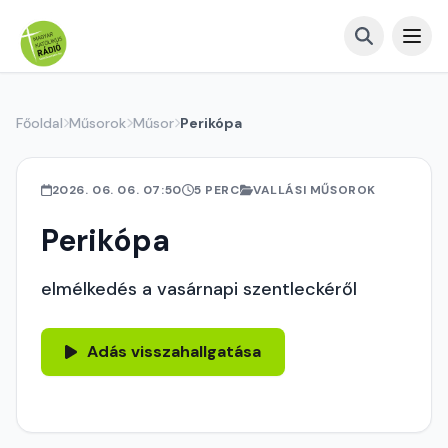
Főoldal
Műsorok
Műsor
Perikópa
2026. 06. 06. 07:50
5 PERC
VALLÁSI MŰSOROK
Perikópa
elmélkedés a vasárnapi szentleckéről
Adás visszahallgatása