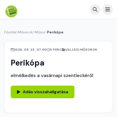
Főoldal
Műsorok
Műsor
Perikópa
2026. 05. 23. 07:50
5 PERC
VALLÁSI MŰSOROK
Perikópa
elmélkedés a vasárnapi szentleckéről
Adás visszahallgatása