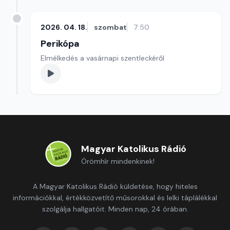
2026. 04. 18.
szombat
7:50
Perikópa
Elmélkedés a vasárnapi szentleckéről
Magyar Katolikus Rádió
Örömhír mindenkinek!
A Magyar Katolikus Rádió küldetése, hogy hiteles
információkkal, értékközvetítő műsorokkal és lelki táplálékkal
szolgálja hallgatóit. Minden nap, 24 órában.