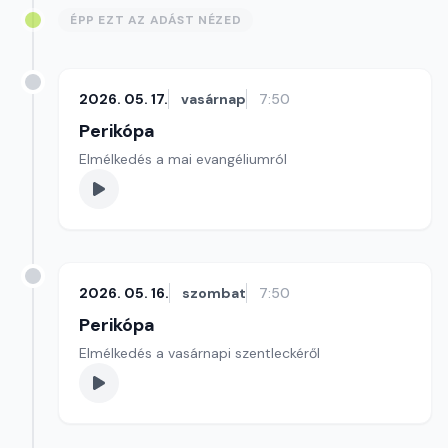
ÉPP EZT AZ ADÁST NÉZED
2026. 05. 17.
vasárnap
7:50
Perikópa
Elmélkedés a mai evangéliumról
2026. 05. 16.
szombat
7:50
Perikópa
Elmélkedés a vasárnapi szentleckéről