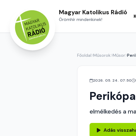
Magyar Katolikus Rádió
Örömhír mindenkinek!
Főoldal
Műsorok
Műsor
Per
2026. 05. 24. 07:50
Perikópa
elmélkedés a ma
Adás visszah