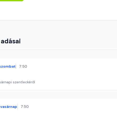
 adásai
szombat
7:50
sárnapi szentleckéről
vasárnap
7:50