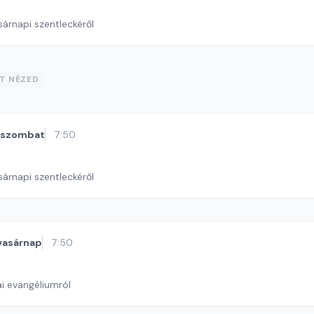
sárnapi szentleckéről
ST NÉZED
szombat
7:50
sárnapi szentleckéről
vasárnap
7:50
i evangéliumról