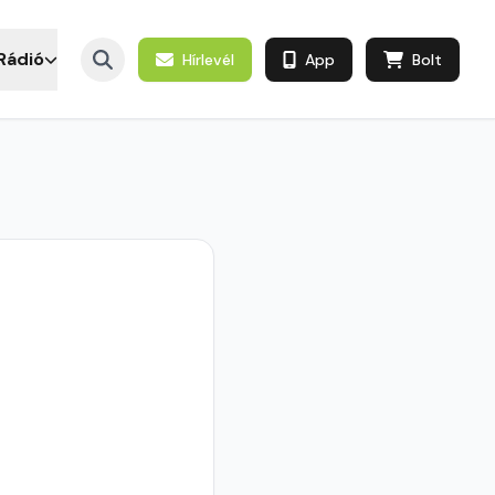
Rádió
Hírlevél
App
Bolt