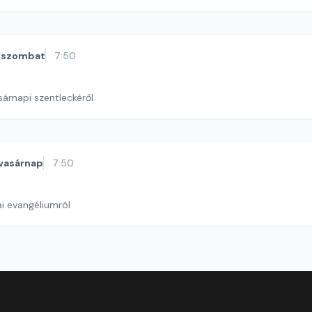
szombat
7:50
sárnapi szentleckéről
vasárnap
7:50
i evangéliumról