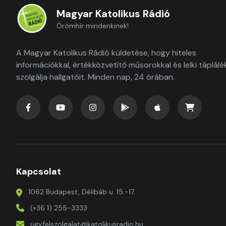
Magyar Katolikus Rádió
Örömhír mindenkinek!
A Magyar Katolikus Rádió küldetése, hogy hiteles
információkkal, értékközvetítő műsorokkal és lelki táplálé
szolgálja hallgatóit. Minden nap, 24 órában.
Kapcsolat
1062 Budapest, Délibáb u. 15.-17.
(+36 1) 255-3333
ugyfelszolgalat@katolikusradio.hu