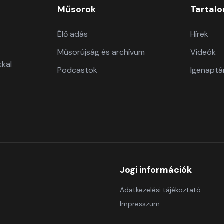
Műsorok
Tartal
Élő adás
Hírek
Műsorújság és archívum
Videók
kkal
Podcastok
Igenaptá
Jogi információk
Adatkezelési tájékoztató
Impresszum