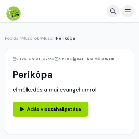
Főoldal
Műsorok
Műsor
Perikópa
2026. 05. 31. 07:50
5 PERC
VALLÁSI MŰSOROK
Perikópa
elmélkedés a mai evangéliumról
Adás visszahallgatása