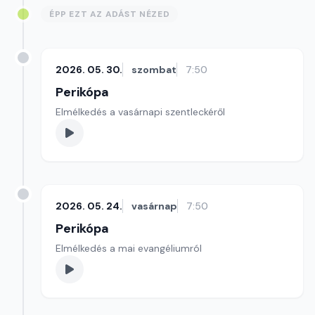
ÉPP EZT AZ ADÁST NÉZED
2026. 05. 30.
szombat
7:50
Perikópa
Elmélkedés a vasárnapi szentleckéről
2026. 05. 24.
vasárnap
7:50
Perikópa
Elmélkedés a mai evangéliumról