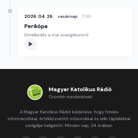
2026. 04. 26.
vasárnap
7:50
Perikópa
Elmélkedés a mai evangéliumról
Magyar Katolikus Rádió
Örömhír mindenkinek!
A Magyar Katolikus Rádió küldetése, hogy hiteles
információkkal, értékközvetítő műsorokkal és lelki táplálékkal
szolgálja hallgatóit. Minden nap, 24 órában.