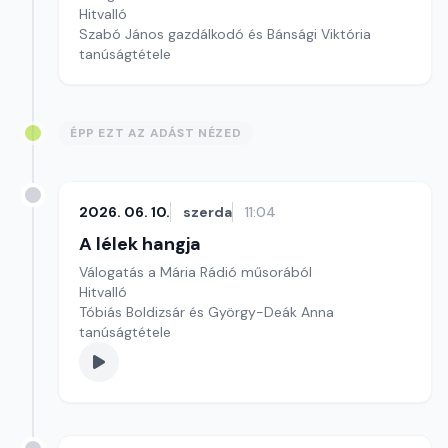
Hitvalló
Szabó János gazdálkodó és Bánsági Viktória
tanúságtétele
ÉPP EZT AZ ADÁST NÉZED
2026. 06. 10.
szerda
11:04
A lélek hangja
Válogatás a Mária Rádió műsorából
Hitvalló
Tóbiás Boldizsár és György-Deák Anna
tanúságtétele