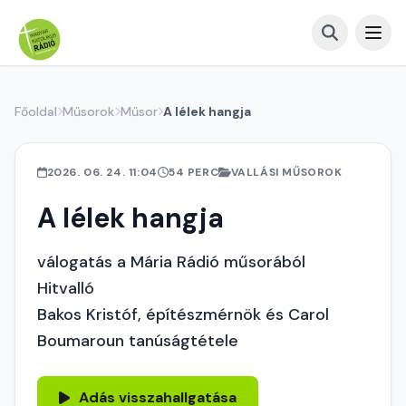
Főoldal
Műsorok
Műsor
A lélek hangja
2026. 06. 24. 11:04
54 PERC
VALLÁSI MŰSOROK
A lélek hangja
válogatás a Mária Rádió műsorából
Hitvalló
Bakos Kristóf, építészmérnök és Carol
Boumaroun tanúságtétele
Adás visszahallgatása