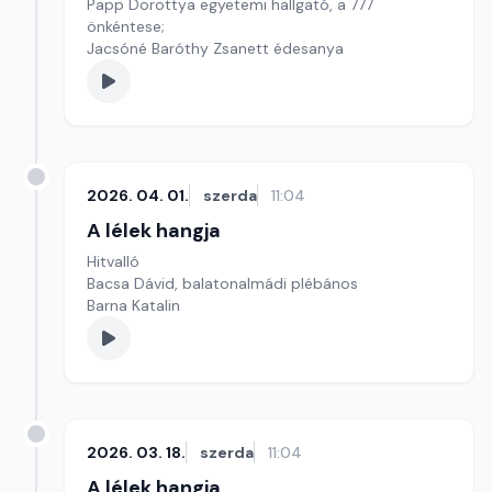
Papp Dorottya egyetemi hallgató, a 777
önkéntese;
Jacsóné Baróthy Zsanett édesanya
2026. 04. 01.
szerda
11:04
A lélek hangja
Hitvalló
Bacsa Dávid, balatonalmádi plébános
Barna Katalin
2026. 03. 18.
szerda
11:04
A lélek hangja