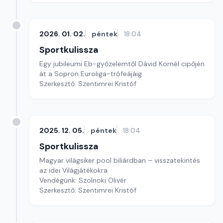
2026. 01. 02.
péntek
18:04
Sportkulissza
Egy jubileumi Eb-győzelemtől Dávid Kornél cipőjén
át a Sopron Euroliga-trófeájáig
Szerkesztő: Szentimrei Kristóf
2025. 12. 05.
péntek
18:04
Sportkulissza
Magyar világsiker pool biliárdban – visszatekintés
az idei Világjátékokra
Vendégünk: Szolnoki Olivér
Szerkesztő: Szentimrei Kristóf