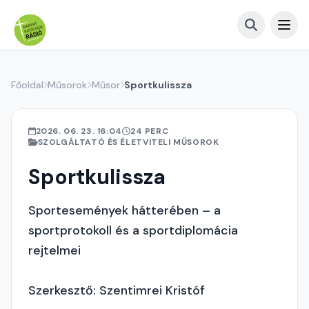
Főoldal
Műsorok
Műsor
Sportkulissza
2026. 06. 23. 16:04
24 PERC
SZOLGÁLTATÓ ÉS ÉLETVITELI MŰSOROK
Sportkulissza
Sportesemények hátterében – a
sportprotokoll és a sportdiplomácia
rejtelmei
Szerkesztő: Szentimrei Kristóf