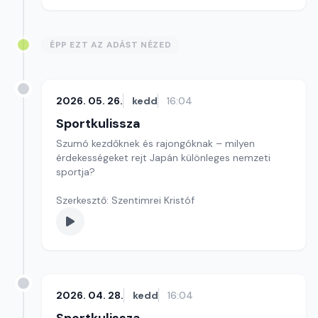
ÉPP EZT AZ ADÁST NÉZED
2026. 05. 26.
kedd
16:04
Sportkulissza
Szumó kezdőknek és rajongóknak – milyen
érdekességeket rejt Japán különleges nemzeti
sportja?
Szerkesztő: Szentimrei Kristóf
2026. 04. 28.
kedd
16:04