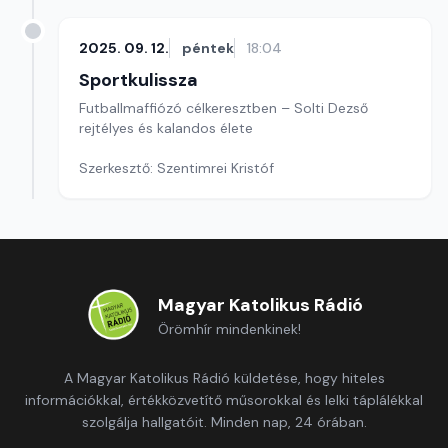
2025. 09. 12.
péntek
18:04
Sportkulissza
Futballmaffiózó célkeresztben – Solti Dezső
rejtélyes és kalandos élete
Szerkesztő: Szentimrei Kristóf
Magyar Katolikus Rádió
Örömhír mindenkinek!
A Magyar Katolikus Rádió küldetése, hogy hiteles
információkkal, értékközvetítő műsorokkal és lelki táplálékkal
szolgálja hallgatóit. Minden nap, 24 órában.