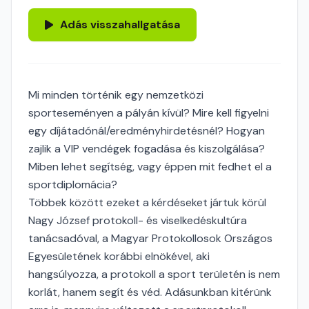
Adás visszahallgatása
Mi minden történik egy nemzetközi
sporteseményen a pályán kívül? Mire kell figyelni
egy díjátadónál/eredményhirdetésnél? Hogyan
zajlik a VIP vendégek fogadása és kiszolgálása?
Miben lehet segítség, vagy éppen mit fedhet el a
sportdiplomácia?
Többek között ezeket a kérdéseket jártuk körül
Nagy József protokoll- és viselkedéskultúra
tanácsadóval, a Magyar Protokollosok Országos
Egyesületének korábbi elnökével, aki
hangsúlyozza, a protokoll a sport területén is nem
korlát, hanem segít és véd. Adásunkban kitérünk