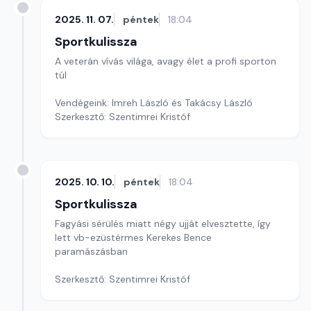
2025. 11. 07.
péntek
18:04
Sportkulissza
A veterán vívás világa, avagy élet a profi sporton
túl
Vendégeink: Imreh László és Takácsy László
Szerkesztő: Szentimrei Kristóf
2025. 10. 10.
péntek
18:04
Sportkulissza
Fagyási sérülés miatt négy ujját elvesztette, így
lett vb-ezüstérmes Kerekes Bence
paramászásban
Szerkesztő: Szentimrei Kristóf