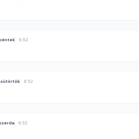
péntek
6:52
sütörtök
6:52
szerda
6:52