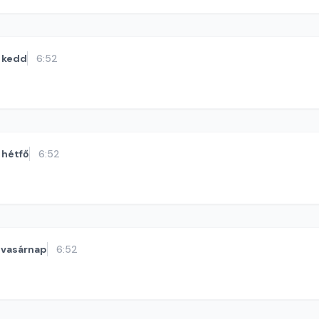
kedd
6:52
hétfő
6:52
vasárnap
6:52