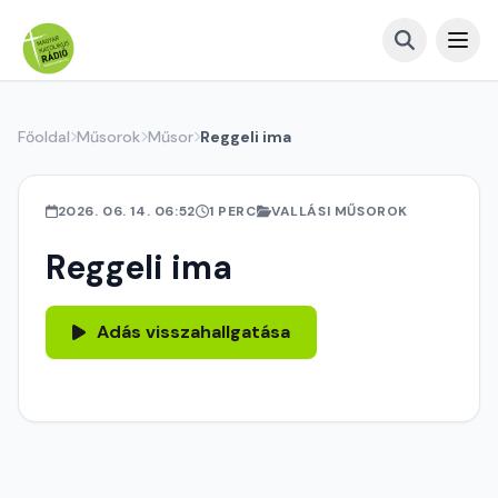
Főoldal
Műsorok
Műsor
Reggeli ima
2026. 06. 14. 06:52
1 PERC
VALLÁSI MŰSOROK
Reggeli ima
Adás visszahallgatása