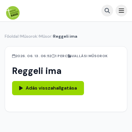
Főoldal
Műsorok
Műsor
Reggeli ima
2026. 06. 13. 06:52
1 PERC
VALLÁSI MŰSOROK
Reggeli ima
Adás visszahallgatása