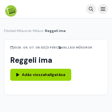
Főoldal
Műsorok
Műsor
Reggeli ima
2026. 06. 07. 06:52
1 PERC
VALLÁSI MŰSOROK
Reggeli ima
Adás visszahallgatása