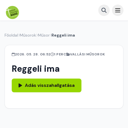
Főoldal
Műsorok
Műsor
Reggeli ima
2026. 05. 28. 06:52
1 PERC
VALLÁSI MŰSOROK
Reggeli ima
Adás visszahallgatása