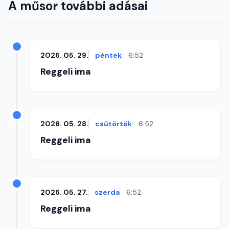
A műsor további adásai
2026. 05. 29.
péntek
6:52
Reggeli ima
2026. 05. 28.
csütörtök
6:52
Reggeli ima
2026. 05. 27.
szerda
6:52
Reggeli ima