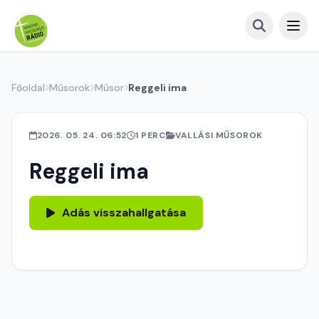
Főoldal
Műsorok
Műsor
Reggeli ima
2026. 05. 24. 06:52
1 PERC
VALLÁSI MŰSOROK
Reggeli ima
Adás visszahallgatása