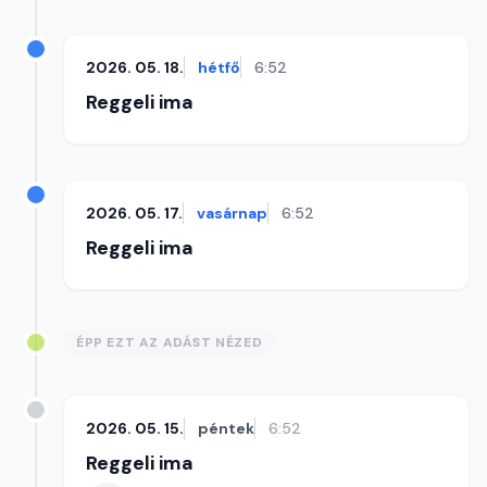
2026. 05. 18.
hétfő
6:52
Reggeli ima
2026. 05. 17.
vasárnap
6:52
Reggeli ima
ÉPP EZT AZ ADÁST NÉZED
2026. 05. 15.
péntek
6:52
Reggeli ima