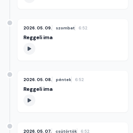
2026. 05. 09.
szombat
6:52
Reggeli ima
2026. 05. 08.
péntek
6:52
Reggeli ima
2026. 05. 07.
csütörtök
6:52