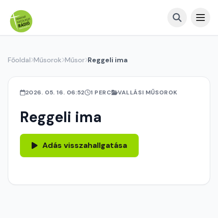
Főoldal
Műsorok
Műsor
Reggeli ima
2026. 05. 16. 06:52
1 PERC
VALLÁSI MŰSOROK
Reggeli ima
Adás visszahallgatása