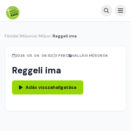
Főoldal
Műsorok
Műsor
Reggeli ima
2026. 05. 06. 06:52
1 PERC
VALLÁSI MŰSOROK
Reggeli ima
Adás visszahallgatása