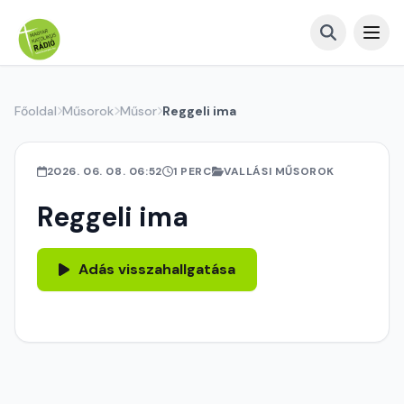
Főoldal
Műsorok
Műsor
Reggeli ima
2026. 06. 08. 06:52
1 PERC
VALLÁSI MŰSOROK
Reggeli ima
Adás visszahallgatása