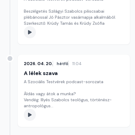
Beszélgetés Szilágyi Szabolcs piliscsabai
plébánossal Jó Pásztor vasárnapja alkalmából.
Szerkesztő: Krúdy Tamás és Krúdy Zsófia
2026. 04. 20.
hétfő
11:04
A lélek szava
A Szociális Testvérek podcast-sorozata
Áldás vagy átok a munka?
Vendég: Illyés Szabolcs teológus, történész-
antropológus
Szerkesztő: Krúdy Tamás és Krúdy Zsófia