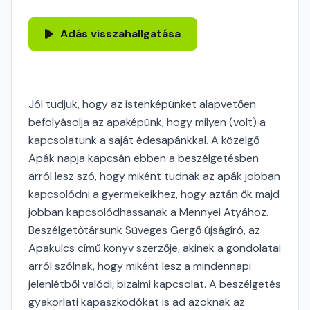
Adás visszahallgatása
Jól tudjuk, hogy az istenképünket alapvetően
befolyásolja az apaképünk, hogy milyen (volt) a
kapcsolatunk a saját édesapánkkal. A közelgő
Apák napja kapcsán ebben a beszélgetésben
arról lesz szó, hogy miként tudnak az apák jobban
kapcsolódni a gyermekeikhez, hogy aztán ők majd
jobban kapcsolódhassanak a Mennyei Atyához.
Beszélgetőtársunk Süveges Gergő újságíró, az
Apakulcs című könyv szerzője, akinek a gondolatai
arról szólnak, hogy miként lesz a mindennapi
jelenlétből valódi, bizalmi kapcsolat. A beszélgetés
gyakorlati kapaszkodókat is ad azoknak az