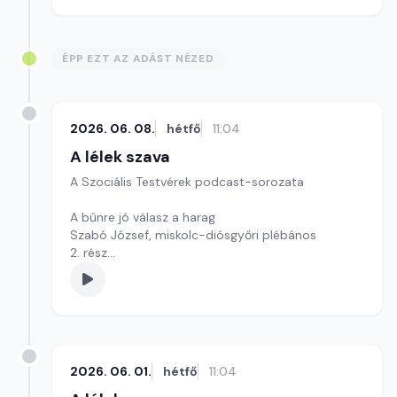
ÉPP EZT AZ ADÁST NÉZED
2026. 06. 08.
hétfő
11:04
A lélek szava
A Szociális Testvérek podcast-sorozata
A bűnre jó válasz a harag
Szabó József, miskolc-diósgyőri plébános
2. rész
Szerkesztő: Krúdy Tamás és Krúdy Zsófia
2026. 06. 01.
hétfő
11:04