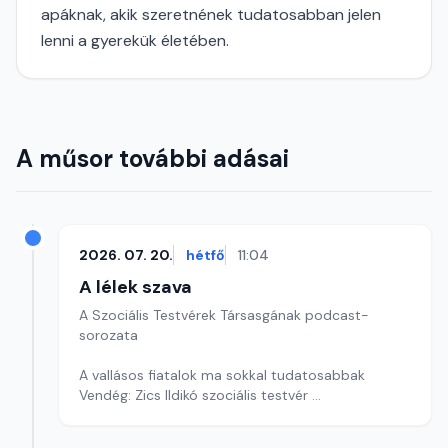
apáknak, akik szeretnének tudatosabban jelen
lenni a gyerekük életében.
A műsor további adásai
2026. 07. 20.
hétfő
11:04
A lélek szava
A Szociális Testvérek Társasgának podcast-
sorozata
A vallásos fiatalok ma sokkal tudatosabbak
Vendég: Zics Ildikó szociális testvér
Szerkesztő: Krúdy Tamás és Krúdy Zsófia