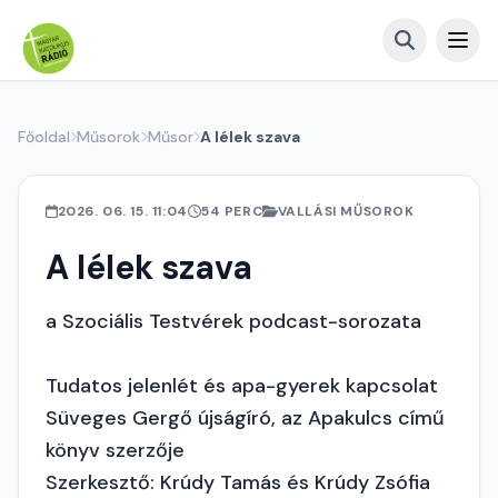
Főoldal
Műsorok
Műsor
A lélek szava
2026. 06. 15. 11:04
54 PERC
VALLÁSI MŰSOROK
A lélek szava
a Szociális Testvérek podcast-sorozata
Tudatos jelenlét és apa-gyerek kapcsolat
Süveges Gergő újságíró, az Apakulcs című
könyv szerzője
Szerkesztő: Krúdy Tamás és Krúdy Zsófia