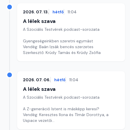
2026. 07. 13.
hétfő
11:04
A lélek szava
A Szociális Testvérek podcast-sorozata
Gyengeségeinkben szeretni egymást
Vendég: Baán Izsák bencés szerzetes
Szerkesztő: Krúdy Tamás és Krúdy Zsófia
2026. 07. 06.
hétfő
11:04
A lélek szava
A Szociális Testvérek podcast-sorozata
A Z-generáció Istent is másképp keresi?
Vendég: Keresztes Ilona és Tímár Dorottya, a
Uspace vezetői
Szerkesztő: Krúdy Tamás és Krúdy Zsófia