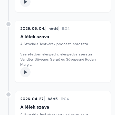
Szerkesztő: Krúdy Tamás és Krúdy Zsófia
2026. 05. 04.
hétfő
11:04
A lélek szava
A Szociális Testvérek podcast-sorozata
Szeretetben elengedni, elengedve szeretni
Vendég: Süveges Gergő és Süvegesné Rudan
Margit
Szerkesztő: Krúdy Tamás és Krúdy Zsófia
2026. 04. 27.
hétfő
11:04
A lélek szava
A Szociális Testvérek podcast-sorozata