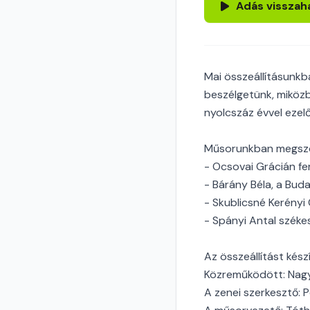
Adás visszah
Mai összeállításunk
beszélgetünk, miközb
nyolcszáz évvel ezel
Műsorunkban megszó
- Ocsovai Grácián fe
- Bárány Béla, a Bud
- Skublicsné Kerényi 
- Spányi Antal szék
Az összeállítást kész
Közreműködött: Nag
A zenei szerkesztő: P