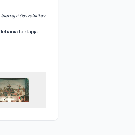
életrajzi összeállítás.
Plébánia
honlapja