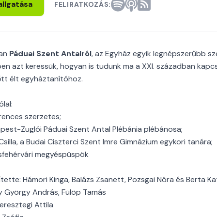
allgatása
FELIRATKOZÁS:
ban
Páduai Szent Antalról
, az Egyház egyik legnépszerűbb sz
en azt keressük, hogyan is tudunk ma a XXI. században kapc
őtt élt egyháztanítóhoz.
lal:
rences szerzetes;
apest-Zuglói Páduai Szent Antal Plébánia plébánosa;
Csilla, a Budai Ciszterci Szent Imre Gimnázium egykori tanára;
esfehérvári megyéspüspök
ítette: Hámori Kinga, Balázs Zsanett, Pozsgai Nóra és Berta Ka
y György András, Fülöp Tamás
eresztegi Attila