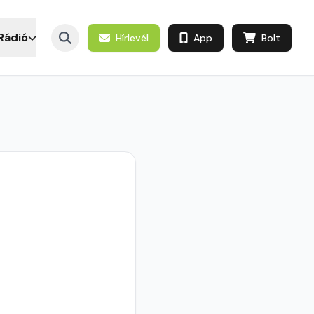
Rádió
Hírlevél
App
Bolt