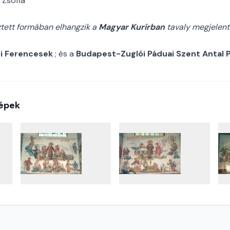
 Zsófia
tett formában elhangzik a
Magyar Kurírban
tavaly megjelent 
i Ferencesek
; és a
Budapest-Zuglói Páduai Szent Antal 
épek