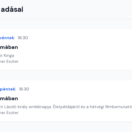
 adásai
péntek
16:30
omában
t Kinga
ner Eszter
péntek
16:30
omában
t László király emléknapja. Életpéldájáról és a hétvégi filmbemutatór
ner Eszter