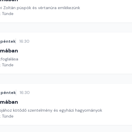
i Zoltán püspök és vértanúra emlékezünk
k Tünde
péntek
16:30
omában
kfoglalása
k Tünde
péntek
16:30
omában
apjához kötődő szentelmény és egyházi hagyományok
k Tünde