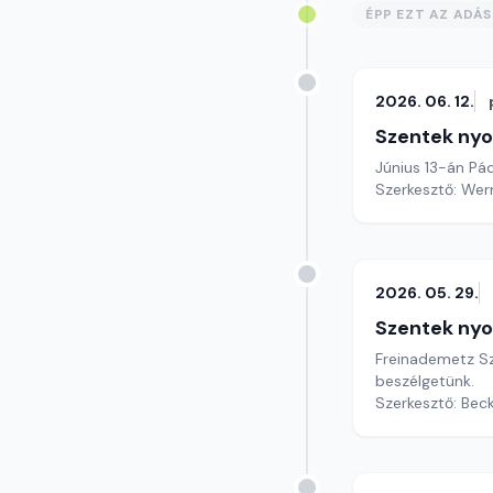
ÉPP EZT AZ ADÁ
2026. 06. 12.
Szentek ny
Június 13-án Pá
Szerkesztő: Wer
2026. 05. 29.
Szentek ny
Freinademetz S
beszélgetünk.
Szerkesztő: Bec