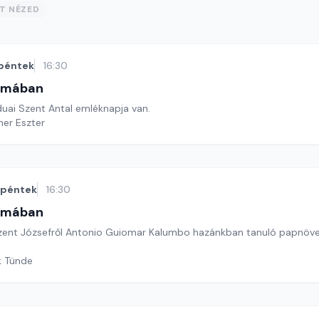
ST NÉZED
péntek
16:30
omában
duai Szent Antal emléknapja van.
ner Eszter
péntek
16:30
omában
zent Józsefről Antonio Guiomar Kalumbo hazánkban tanuló papnöv
k Tünde