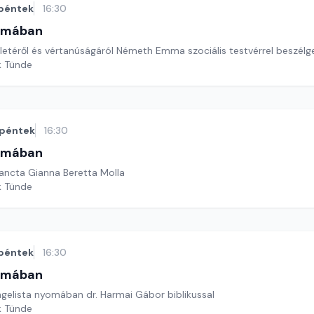
péntek
16:30
omában
életéről és vértanúságáról Németh Emma szociális testvérrel beszélg
k Tünde
péntek
16:30
omában
ancta Gianna Beretta Molla
k Tünde
péntek
16:30
omában
gelista nyomában dr. Harmai Gábor biblikussal
k Tünde