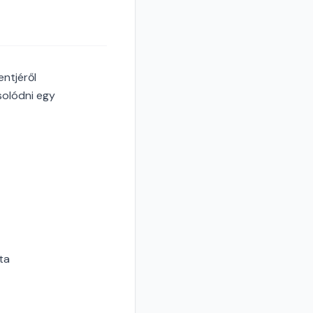
entjéről
solódni egy
ta