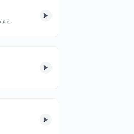
etünk.