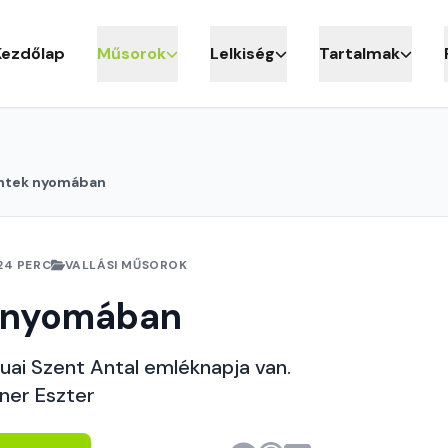
Kezdőlap
Műsorok
Lelkiség
Tartalmak
ntek nyomában
24 PERC
VALLÁSI MŰSOROK
 nyomában
uai Szent Antal emléknapja van.
ner Eszter