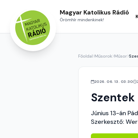
Magyar Katolikus Rádió
Örömhír mindenkinek!
Főoldal
Műsorok
Műsor
Sze
2026. 06. 13. 03:30
Szentek
Június 13-án Pád
Szerkesztő: Wer