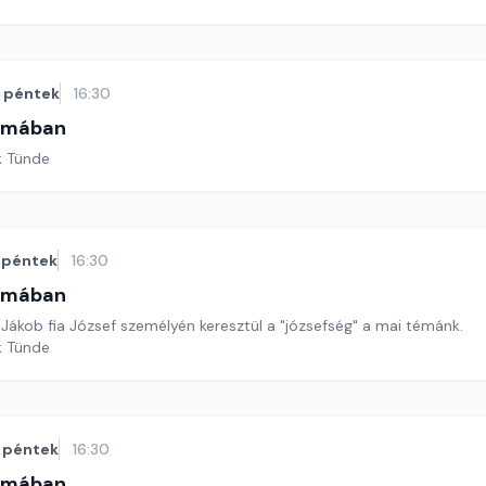
péntek
16:30
omában
k Tünde
péntek
16:30
omában
Jákob fia József személyén keresztül a "józsefség" a mai témánk.
k Tünde
péntek
16:30
omában