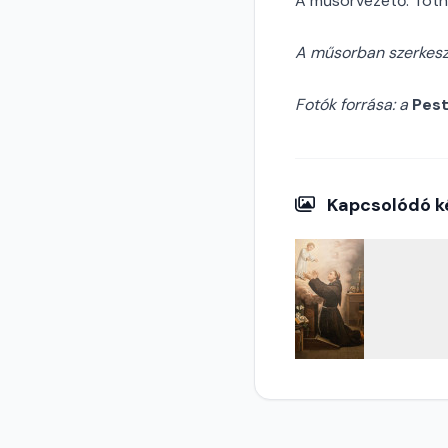
A műsorvezető: Tóth
A műsorban szerkesz
Fotók forrása: a
Pest
Kapcsolódó k