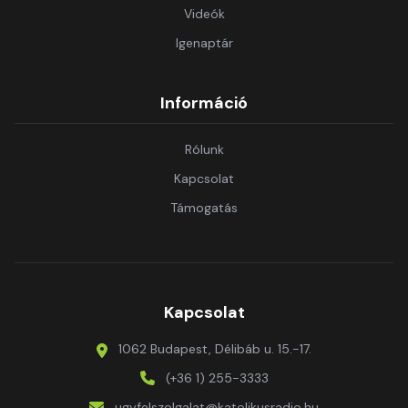
Videók
Igenaptár
Információ
Rólunk
Kapcsolat
Támogatás
Kapcsolat
1062 Budapest, Délibáb u. 15.-17.
(+36 1) 255-3333
ugyfelszolgalat@katolikusradio.hu