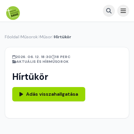
Főoldal
Műsorok
Műsor
Hírtükör
2026. 06. 12. 18:30
18 PERC
AKTUÁLIS ÉS HÍRMŰSOROK
Hírtükör
Adás visszahallgatása