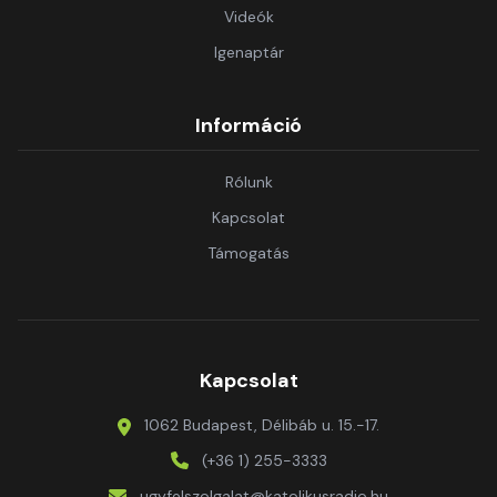
Videók
Igenaptár
Információ
Rólunk
Kapcsolat
Támogatás
Kapcsolat
1062 Budapest, Délibáb u. 15.-17.
(+36 1) 255-3333
ugyfelszolgalat@katolikusradio.hu