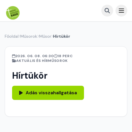
Főoldal
Műsorok
Műsor
Hírtükör
2026. 06. 08. 06:30
18 PERC
AKTUÁLIS ÉS HÍRMŰSOROK
Hírtükör
Adás visszahallgatása