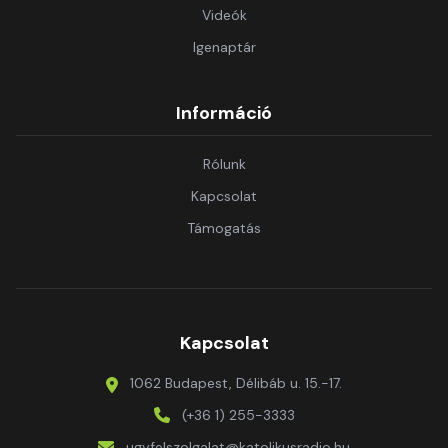
Videók
Igenaptár
Információ
Rólunk
Kapcsolat
Támogatás
Kapcsolat
1062 Budapest, Délibáb u. 15.-17.
(+36 1) 255-3333
ugyfelszolgalat@katolikusradio.hu