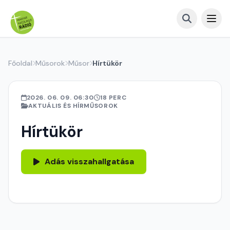
Főoldal
Műsorok
Műsor
Hírtükör
2026. 06. 09. 06:30
18 PERC
AKTUÁLIS ÉS HÍRMŰSOROK
Hírtükör
Adás visszahallgatása