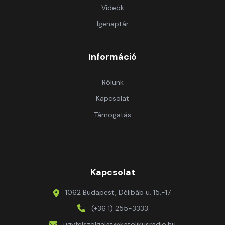
Videók
Igenaptár
Információ
Rólunk
Kapcsolat
Támogatás
Kapcsolat
1062 Budapest, Délibáb u. 15.-17.
(+36 1) 255-3333
ugyfelszolgalat@katolikusradio.hu