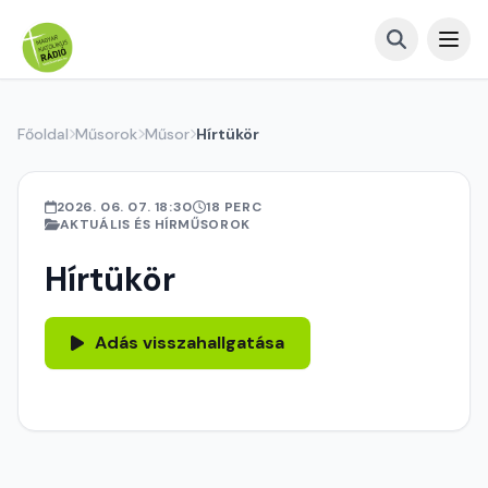
Főoldal
Műsorok
Műsor
Hírtükör
2026. 06. 07. 18:30
18 PERC
AKTUÁLIS ÉS HÍRMŰSOROK
Hírtükör
Adás visszahallgatása