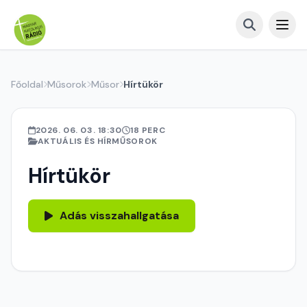
Főoldal
Műsorok
Műsor
Hírtükör
2026. 06. 03. 18:30
18 PERC
AKTUÁLIS ÉS HÍRMŰSOROK
Hírtükör
Adás visszahallgatása