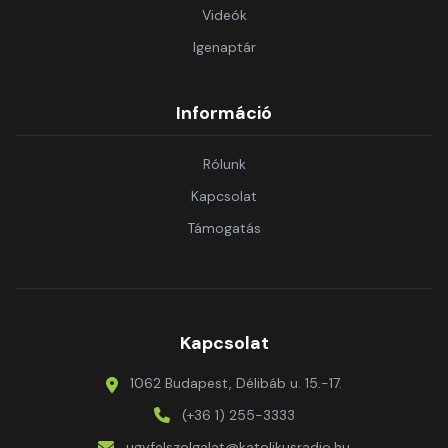
Videók
Igenaptár
Információ
Rólunk
Kapcsolat
Támogatás
Kapcsolat
1062 Budapest, Délibáb u. 15.-17.
(+36 1) 255-3333
ugyfelszolgalat@katolikusradio.hu