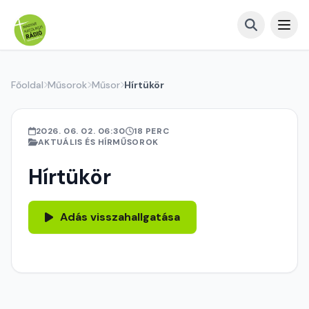
Főoldal
Műsorok
Műsor
Hírtükör
2026. 06. 02. 06:30
18 PERC
AKTUÁLIS ÉS HÍRMŰSOROK
Hírtükör
Adás visszahallgatása