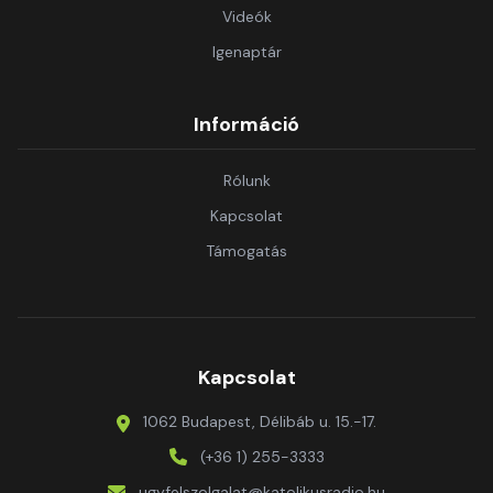
Videók
Igenaptár
Információ
Rólunk
Kapcsolat
Támogatás
Kapcsolat
1062 Budapest, Délibáb u. 15.-17.
(+36 1) 255-3333
ugyfelszolgalat@katolikusradio.hu