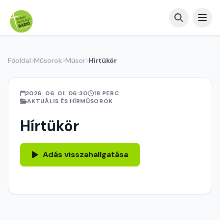
Főoldal
Műsorok
Műsor
Hírtükör
2026. 06. 01. 06:30
18 PERC
AKTUÁLIS ÉS HÍRMŰSOROK
Hírtükör
Adás visszahallgatása