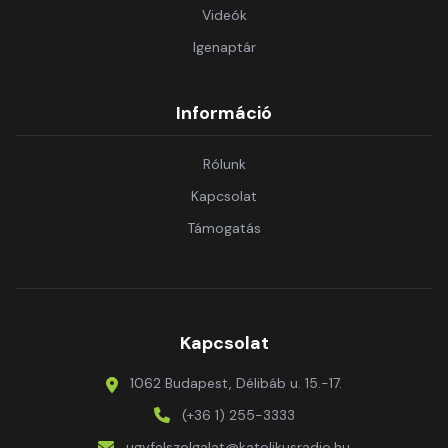
Videók
Igenaptár
Információ
Rólunk
Kapcsolat
Támogatás
Kapcsolat
1062 Budapest, Délibáb u. 15.-17.
(+36 1) 255-3333
ugyfelszolgalat@katolikusradio.hu