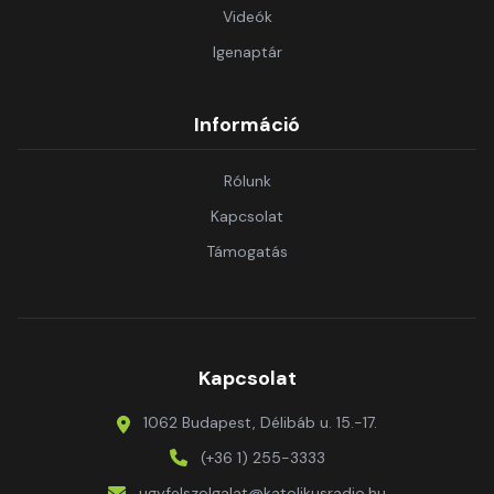
Videók
Igenaptár
Információ
Rólunk
Kapcsolat
Támogatás
Kapcsolat
1062 Budapest, Délibáb u. 15.-17.
(+36 1) 255-3333
ugyfelszolgalat@katolikusradio.hu