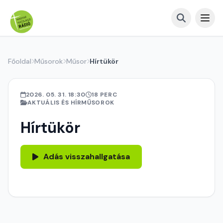
Főoldal
Műsorok
Műsor
Hírtükör
2026. 05. 31. 18:30
18 PERC
AKTUÁLIS ÉS HÍRMŰSOROK
Hírtükör
Adás visszahallgatása