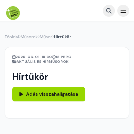
Főoldal
Műsorok
Műsor
Hírtükör
2026. 06. 01. 18:30
18 PERC
AKTUÁLIS ÉS HÍRMŰSOROK
Hírtükör
Adás visszahallgatása