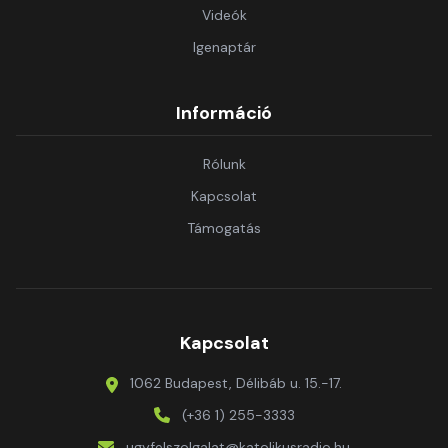
Videók
Igenaptár
Információ
Rólunk
Kapcsolat
Támogatás
Kapcsolat
1062 Budapest, Délibáb u. 15.-17.
(+36 1) 255-3333
ugyfelszolgalat@katolikusradio.hu