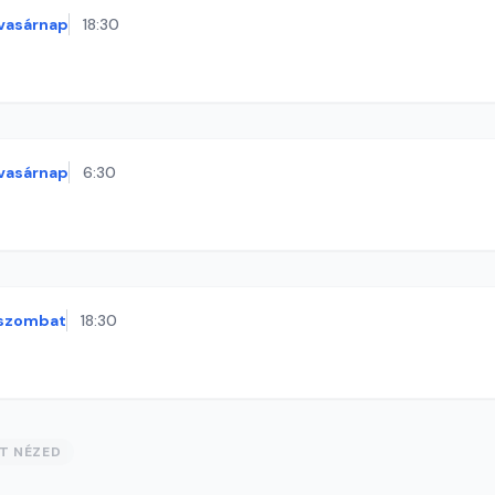
vasárnap
18:30
vasárnap
6:30
szombat
18:30
ST NÉZED