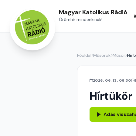
Magyar Katolikus Rádió
Örömhír mindenkinek!
Főoldal
Műsorok
Műsor
Hírt
2026. 06. 13. 06:30
Hírtükör
Adás visszah