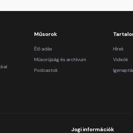
Műsorok
Tartal
Élő adás
Hírek
Műsorújság és archívum
Videók
kkal
Podcastok
Igenaptá
Jogi információk