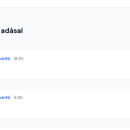
 adásai
hétfő
18:30
hétfő
6:30