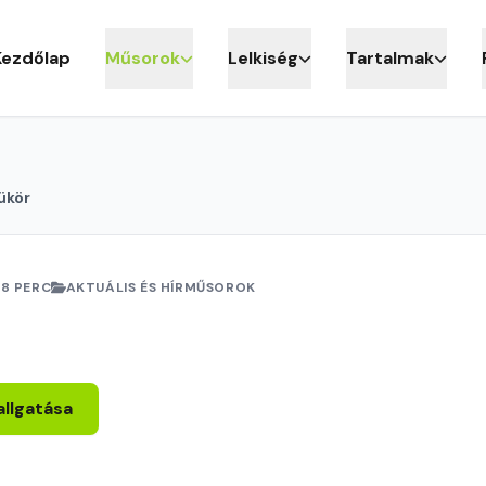
Kezdőlap
Műsorok
Lelkiség
Tartalmak
ükör
18 PERC
AKTUÁLIS ÉS HÍRMŰSOROK
allgatása