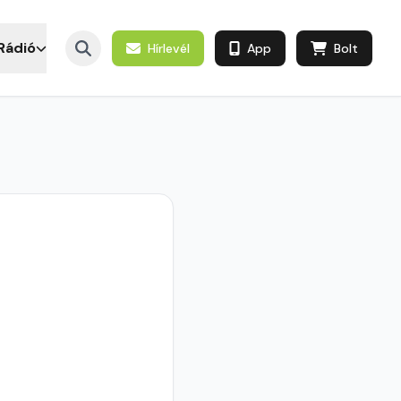
Rádió
Hírlevél
App
Bolt