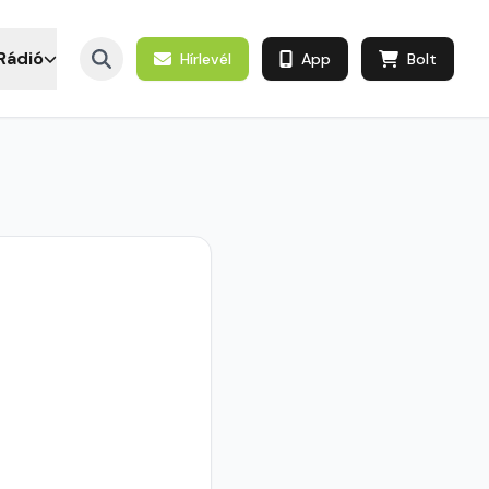
Rádió
Hírlevél
App
Bolt