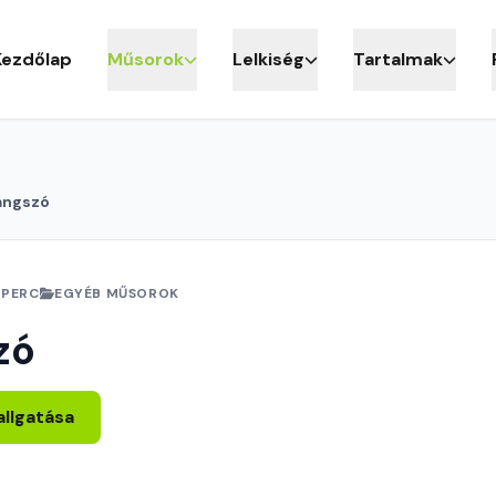
Kezdőlap
Műsorok
Lelkiség
Tartalmak
angszó
1 PERC
EGYÉB MŰSOROK
zó
allgatása