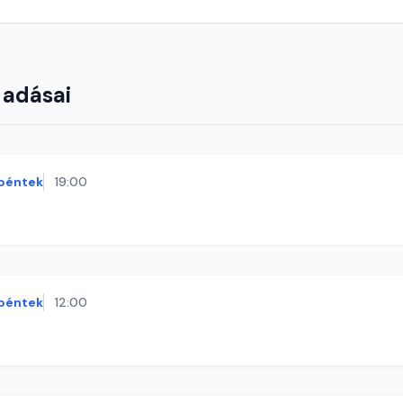
 adásai
péntek
19:00
péntek
12:00