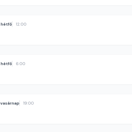
hétfő
12:00
hétfő
6:00
vasárnap
19:00