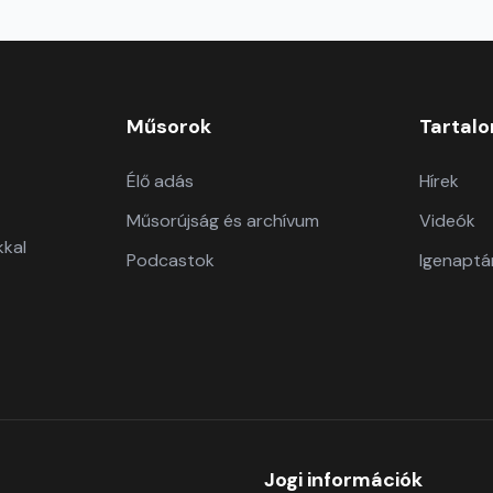
Műsorok
Tartal
Élő adás
Hírek
Műsorújság és archívum
Videók
kkal
Podcastok
Igenaptá
Jogi információk