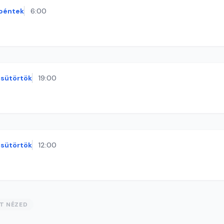
péntek
6:00
sütörtök
19:00
sütörtök
12:00
ST NÉZED