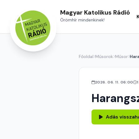
Magyar Katolikus Rádió
Örömhír mindenkinek!
Főoldal
Műsorok
Műsor
Har
2026. 06. 11. 06:00
Harangs
Adás visszah