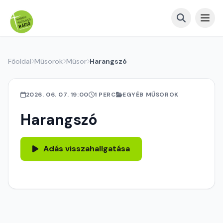
Főoldal
Műsorok
Műsor
Harangszó
2026. 06. 07. 19:00
1 PERC
EGYÉB MŰSOROK
Harangszó
Adás visszahallgatása