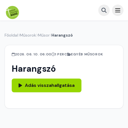
Főoldal
Műsorok
Műsor
Harangszó
2026. 06. 10. 06:00
1 PERC
EGYÉB MŰSOROK
Harangszó
Adás visszahallgatása