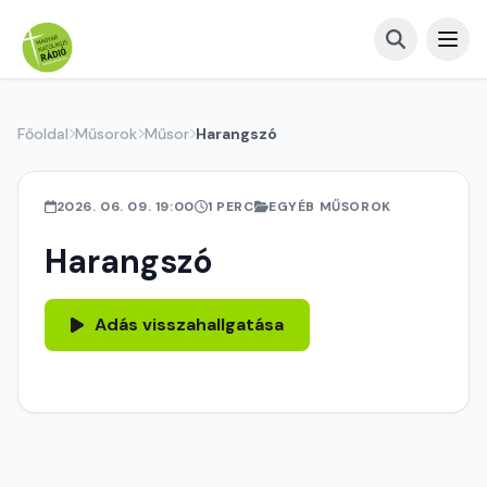
Főoldal
Műsorok
Műsor
Harangszó
2026. 06. 09. 19:00
1 PERC
EGYÉB MŰSOROK
Harangszó
Adás visszahallgatása