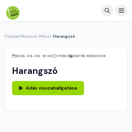
Főoldal
Műsorok
Műsor
Harangszó
2026. 06. 08. 19:00
1 PERC
EGYÉB MŰSOROK
Harangszó
Adás visszahallgatása