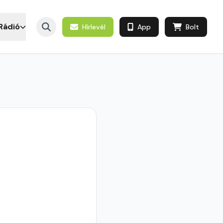
Rádió
Hírlevél
App
Bolt