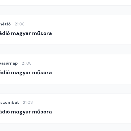
hétfő
21:08
Rádió magyar műsora
vasárnap
21:08
Rádió magyar műsora
szombat
21:08
Rádió magyar műsora