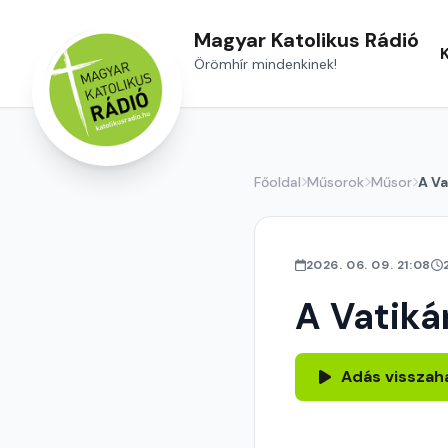
Magyar Katolikus Rádió
Örömhír mindenkinek!
Főoldal
Műsorok
Műsor
A Va
2026. 06. 09. 21:08
A Vatiká
Adás visszah