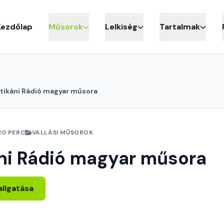
Kezdőlap
Műsorok
Lelkiség
Tartalmak
tikáni Rádió magyar műsora
20 PERC
VALLÁSI MŰSOROK
ni Rádió magyar műsora
allgatása