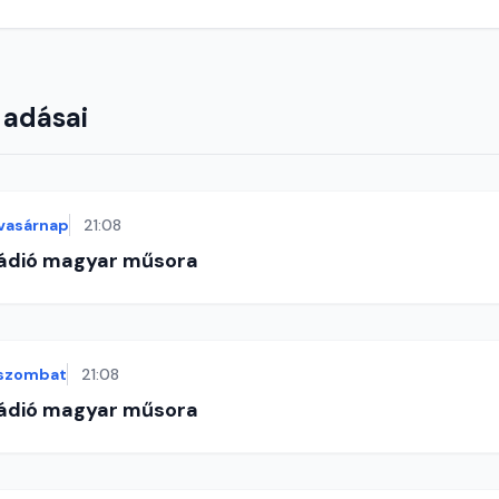
 adásai
vasárnap
21:08
Rádió magyar műsora
szombat
21:08
Rádió magyar műsora