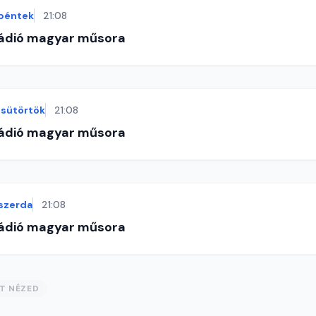
péntek
21:08
Rádió magyar műsora
sütörtök
21:08
Rádió magyar műsora
szerda
21:08
Rádió magyar műsora
ST NÉZED