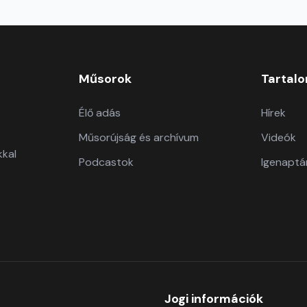
Műsorok
Tartal
Élő adás
Hírek
Műsorújság és archívum
Videók
kkal
Podcastok
Igenaptá
Jogi információk