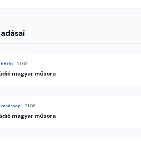
 adásai
hétfő
21:08
Rádió magyar műsora
vasárnap
21:08
Rádió magyar műsora