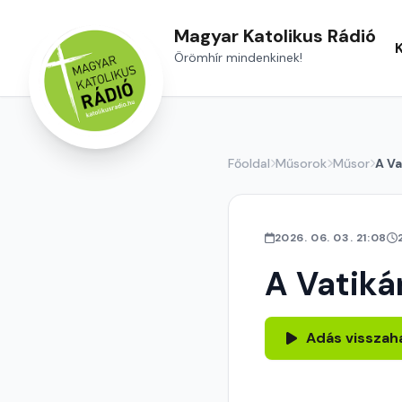
Magyar Katolikus Rádió
Örömhír mindenkinek!
Főoldal
Műsorok
Műsor
A Va
2026. 06. 03. 21:08
A Vatiká
Adás visszah