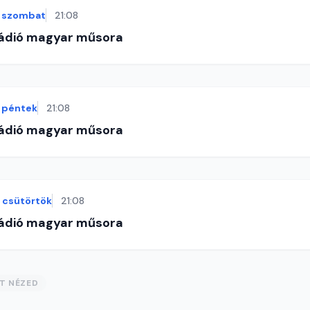
szombat
21:08
Rádió magyar műsora
péntek
21:08
Rádió magyar műsora
csütörtök
21:08
Rádió magyar műsora
ST NÉZED