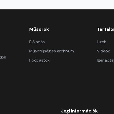
Műsorok
Tartal
Élő adás
Hírek
Műsorújság és archívum
Videók
kkal
Podcastok
Igenaptá
Jogi információk