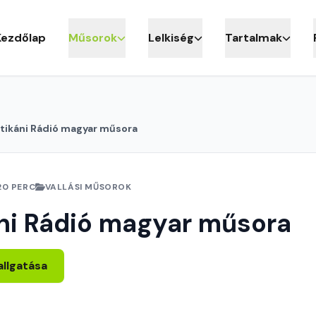
Kezdőlap
Műsorok
Lelkiség
Tartalmak
tikáni Rádió magyar műsora
20 PERC
VALLÁSI MŰSOROK
ni Rádió magyar műsora
allgatása