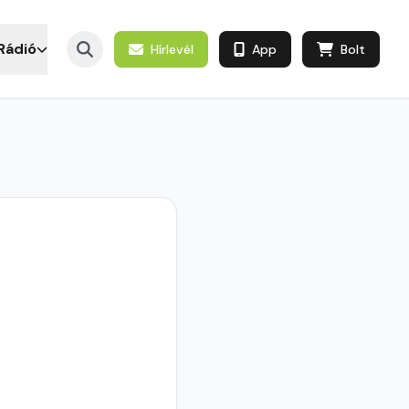
Rádió
Hírlevél
App
Bolt