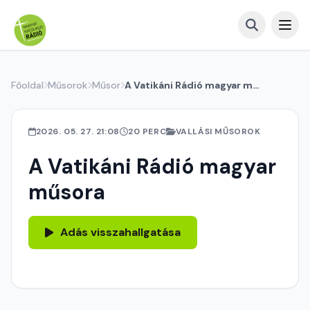
Főoldal
Műsorok
Műsor
A Vatikáni Rádió magyar műsora
2026. 05. 27. 21:08
20 PERC
VALLÁSI MŰSOROK
A Vatikáni Rádió magyar
műsora
Adás visszahallgatása