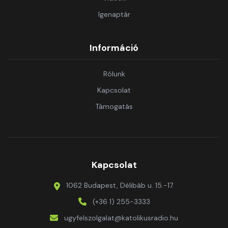
Igenaptár
Információ
Rólunk
Kapcsolat
Támogatás
Kapcsolat
1062 Budapest, Délibáb u. 15.-17.
(+36 1) 255-3333
ugyfelszolgalat@katolikusradio.hu