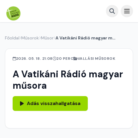
Főoldal
Műsorok
Műsor
A Vatikáni Rádió magyar műsora
2026. 05. 18. 21:08
20 PERC
VALLÁSI MŰSOROK
A Vatikáni Rádió magyar
műsora
Adás visszahallgatása