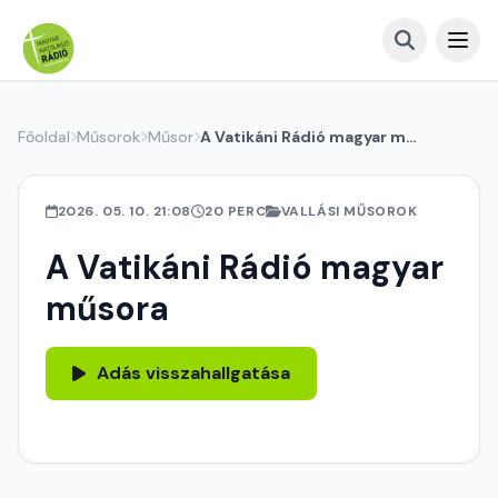
Főoldal
Műsorok
Műsor
A Vatikáni Rádió magyar műsora
2026. 05. 10. 21:08
20 PERC
VALLÁSI MŰSOROK
A Vatikáni Rádió magyar
műsora
Adás visszahallgatása