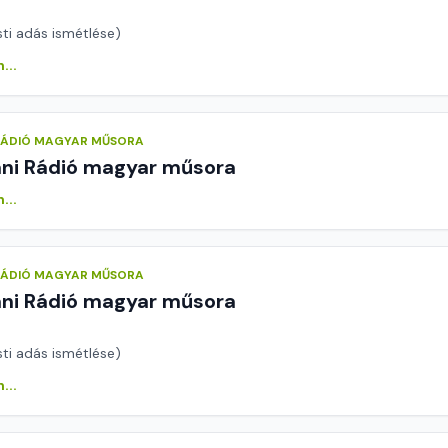
sti adás ismétlése)
...
 RÁDIÓ MAGYAR MŰSORA
áni Rádió magyar műsora
...
 RÁDIÓ MAGYAR MŰSORA
áni Rádió magyar műsora
sti adás ismétlése)
...