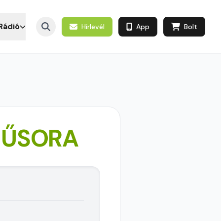
Rádió
Hírlevél
App
Bolt
MŰSORA