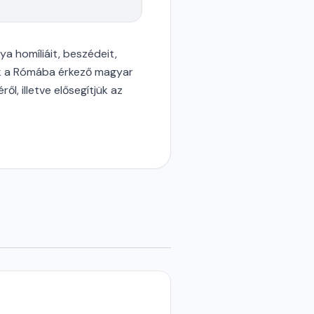
a homíliáit, beszédeit,
juk a Rómába érkező magyar
, illetve elősegítjük az