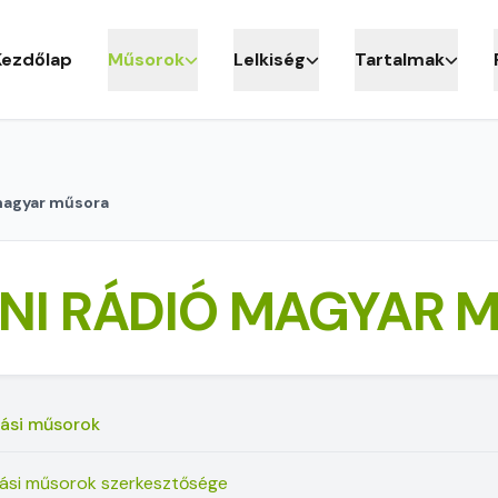
Kezdőlap
Műsorok
Lelkiség
Tartalmak
magyar műsora
ÁNI RÁDIÓ MAGYAR 
lási műsorok
lási műsorok szerkesztősége