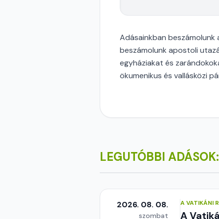
Adásainkban beszámolunk a 
beszámolunk apostoli utazá
egyháziakat és zarándokokat
ökumenikus és vallásközi p
LEGUTÓBBI ADÁSOK:
A VATIKÁNI
2026. 08. 08.
A Vatik
szombat