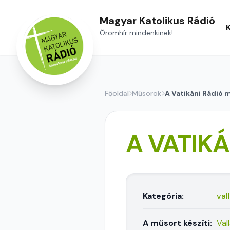
Magyar Katolikus Rádió
Örömhír mindenkinek!
Főoldal
Műsorok
A Vatikáni Rádió 
A VATIK
Kategória:
val
A műsort készíti:
Val