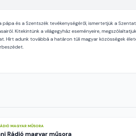
pápa és a Szentszék tevékenységéről, ismertetjük a Szentaty
sairól. Kitekintünk a világegyház eseményeire, megszólaltat
. Hírt adunk továbbá a határon túli magyar közösségek életéről
árbeszédet.
 RÁDIÓ MAGYAR MŰSORA
áni Rádió magyar műsora