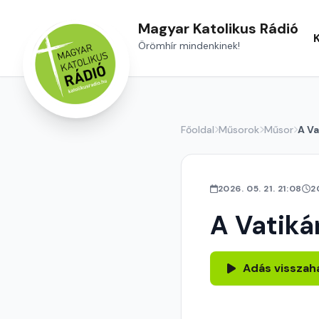
Magyar Katolikus Rádió
Örömhír mindenkinek!
Főoldal
Műsorok
Műsor
A Va
2026. 05. 21. 21:08
2
A Vatiká
Adás visszah