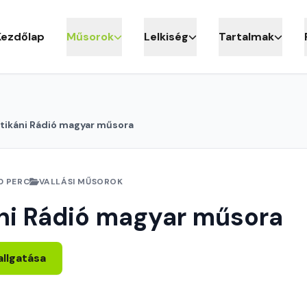
Kezdőlap
Műsorok
Lelkiség
Tartalmak
tikáni Rádió magyar műsora
0 PERC
VALLÁSI MŰSOROK
ni Rádió magyar műsora
allgatása