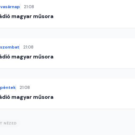
vasárnap
21:08
Rádió magyar műsora
szombat
21:08
Rádió magyar műsora
péntek
21:08
Rádió magyar műsora
ST NÉZED