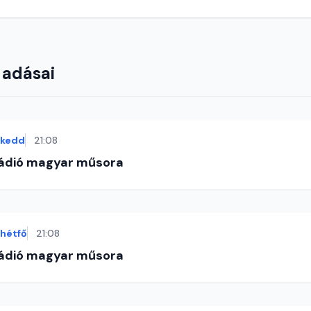
 adásai
kedd
21:08
Rádió magyar műsora
hétfő
21:08
Rádió magyar műsora