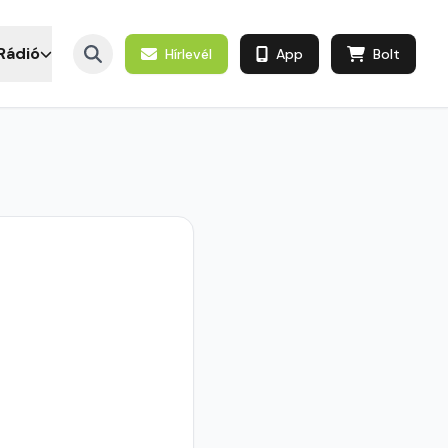
Rádió
Hírlevél
App
Bolt