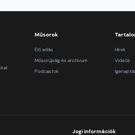
Műsorok
Tartal
Élő adás
Hírek
Műsorújság és archívum
Videók
kkal
Podcastok
Igenaptá
Jogi információk