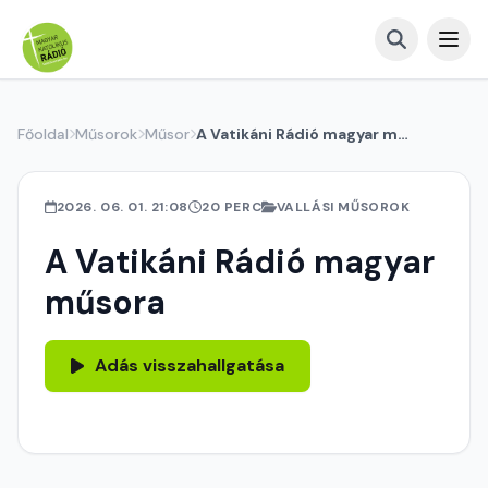
Főoldal
Műsorok
Műsor
A Vatikáni Rádió magyar műsora
2026. 06. 01. 21:08
20 PERC
VALLÁSI MŰSOROK
A Vatikáni Rádió magyar
műsora
Adás visszahallgatása