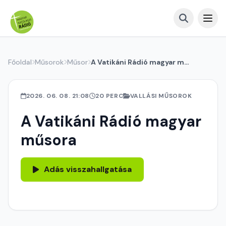
Főoldal
Műsorok
Műsor
A Vatikáni Rádió magyar műsora
2026. 06. 08. 21:08
20 PERC
VALLÁSI MŰSOROK
A Vatikáni Rádió magyar
műsora
Adás visszahallgatása