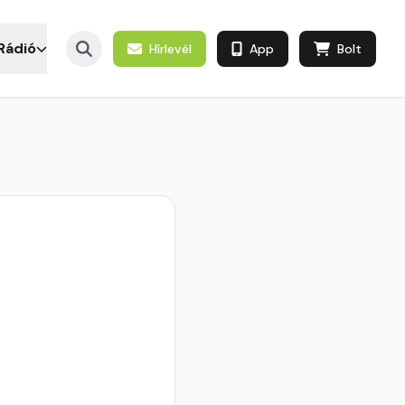
Rádió
Hírlevél
App
Bolt