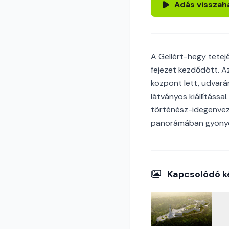
Adás visszah
A Gellért-hegy tetej
fejezet kezdődött. Az
központ lett, udvar
látványos kiállítássa
történész-idegenveze
panorámában gyöny
Kapcsolódó k