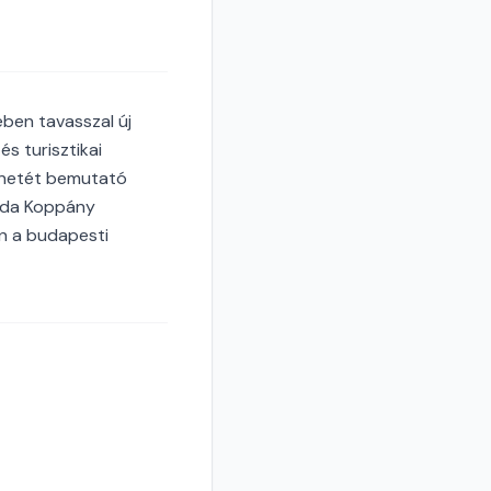
ben tavasszal új
s turisztikai
ténetét bemutató
arida Koppány
en a budapesti