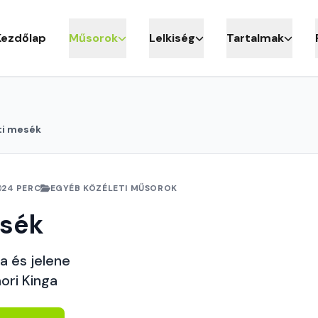
Kezdőlap
Műsorok
Lelkiség
Tartalmak
ti mesék
24 PERC
EGYÉB KÖZÉLETI MŰSOROK
esék
a és jelene
ori Kinga