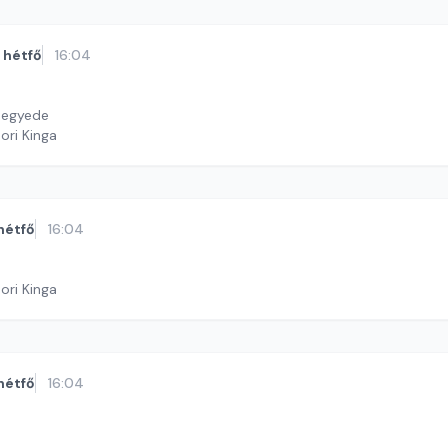
hétfő
16:04
negyede
ori Kinga
hétfő
16:04
ori Kinga
hétfő
16:04