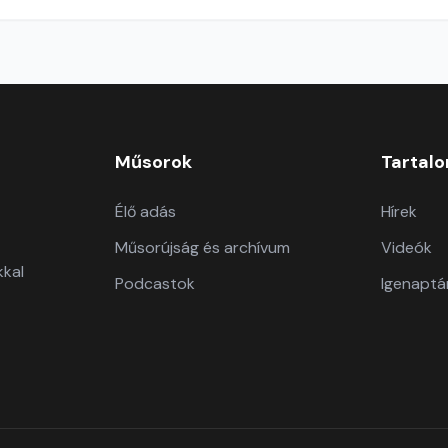
Műsorok
Tartal
Élő adás
Hírek
Műsorújság és archívum
Videók
kkal
Podcastok
Igenaptá