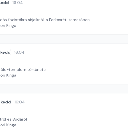
kedd
16:04
ás focistákra sírjaiknál, a Farkasréti temetőben
ori Kinga
kedd
16:04
föld-templom története
ori Kinga
kedd
16:04
ről és Budáról
ori Kinga