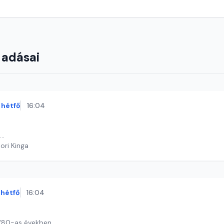
 adásai
hétfő
16:04
..
ori Kinga
hétfő
16:04
 '80-as években