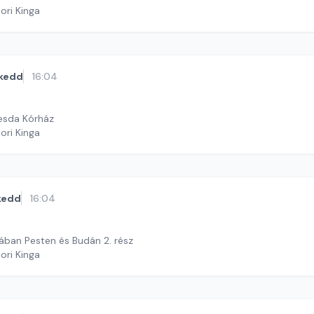
ori Kinga
kedd
16:04
esda Kórház
ori Kinga
kedd
16:04
ban Pesten és Budán 2. rész
ori Kinga