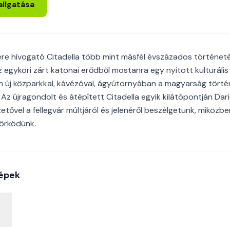
allgatása
ére hívogató Citadella több mint másfél évszázados történeté
 egykori zárt katonai erődből mostanra egy nyitott kulturális é
án új közparkkal, kávézóval, ágyútornyában a magyarság tör
l. Az újragondolt és átépített Citadella egyik kilátópontján D
tővel a fellegvár múltjáról és jelenéről beszélgetünk, miközb
örködünk.
épek