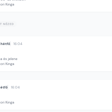
ori Kinga
ST NÉZED
hétfő
16:04
ja és jelene
ori Kinga
étfő
16:04
ori Kinga