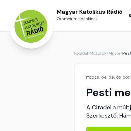
Magyar Katolikus Rádió
Örömhír mindenkinek!
Főoldal
Műsorok
Műsor
Pes
2026. 06. 09. 03:00
Pesti m
A Citadella múltj
Szerkesztő: Hám