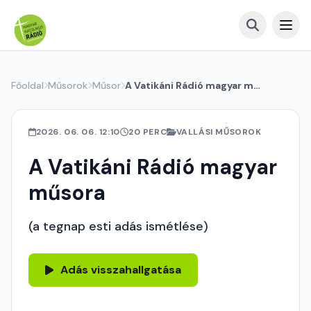
Főoldal
Műsorok
Műsor
A Vatikáni Rádió magyar műsora
2026. 06. 06. 12:10
20 PERC
VALLÁSI MŰSOROK
A Vatikáni Rádió magyar
műsora
(a tegnap esti adás ismétlése)
Adás visszahallgatása